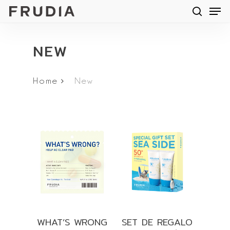
Men
Skip
searc
to
main
NEW
content
Home
New
WHAT’S WRONG
SET DE REGALO